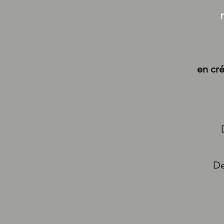
en
cr
De