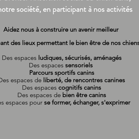
notre société, en participant à nos activités
Aidez nous à
construire un avenir meilleur
éant
des
lieux
permettant le bien être de nos chien
Des e
spaces
ludiques, sécurisés, aménagés
Des e
spaces
sensoriels
Parcours sportifs canins
Des e
spaces
de
liberté, de rencontres canines
Des e
spaces
cognitifs canins
Des e
spaces de
bien être canins
s espaces pour
se former, échanger, s'exprimer