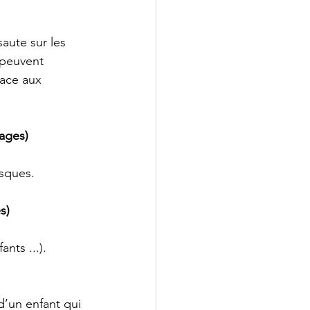
aute sur les 
 peuvent 
face aux 
vages)
isques.
s)
nts ...).
d’un enfant qui 