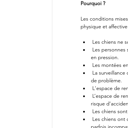
Pourquoi ?
Les conditions mises
physique et affectiv
 Les chiens ne s
 Les personnes s
en pression.
 Les montées en
 La surveillance
de problème.
 L'espace de ren
 L’espace de ren
risque d’acciden
 Les chiens sont
 Les chiens ont d
parfois incompat