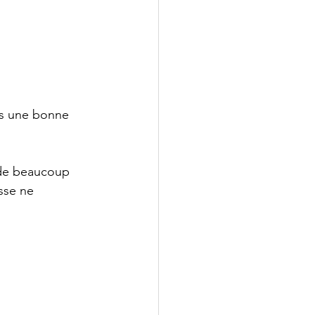
rs une bonne 
 de beaucoup 
sse ne 