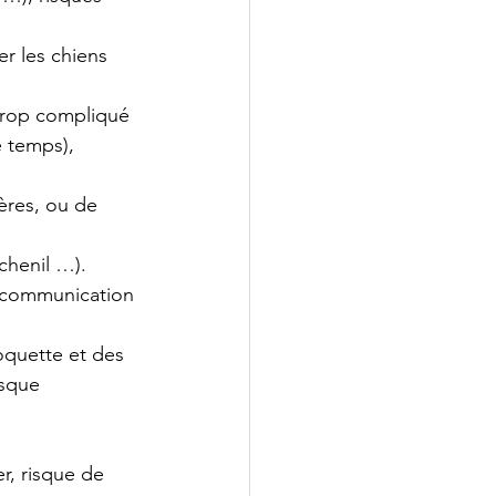
er les chiens 
trop compliqué 
 temps), 
ères, ou de 
 chenil …).
e communication 
oquette et des 
isque 
r, risque de 