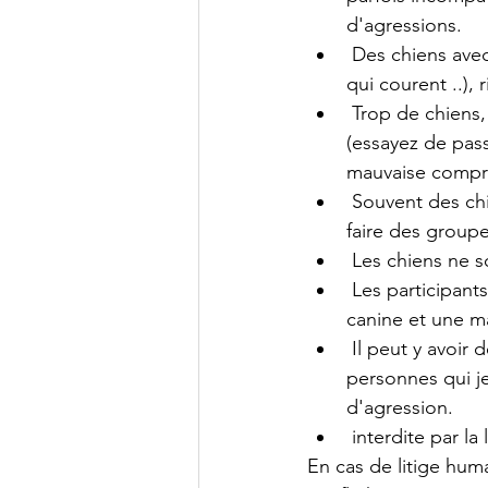
d'agressions.
 Des chiens avec
qui courent ..), 
 Trop de chiens
(essayez de pas
mauvaise compré
 Souvent des ch
faire des groupes
 Les chiens ne s
 Les participan
canine et une ma
 Il peut y avoir
personnes qui je
d'agression.
 interdite par l
En cas de litige huma