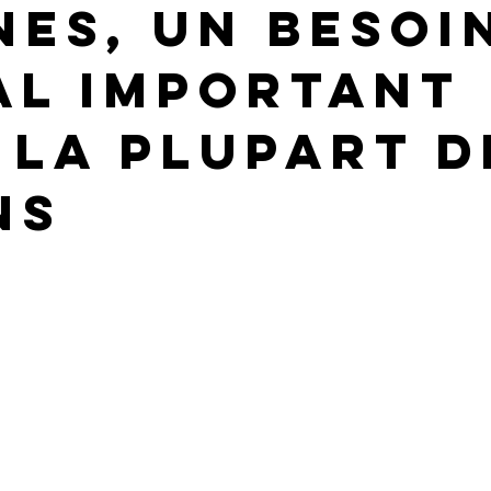
nes, un besoi
al important
 la plupart d
ns
ur 5.