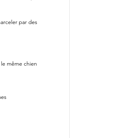
harceler par des 
s le même chien 
mes 