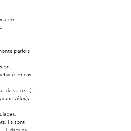
curité 
.
monte parfois 
sion.
ctivité en cas 
out de verre…).
eurs, vélos), 
culades.
s. Ils sont 
 …), risques 