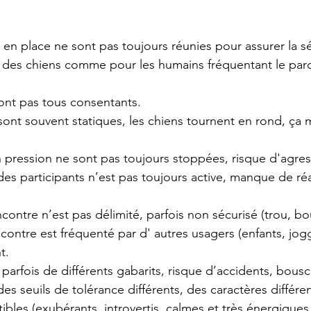
 en place ne sont pas toujours réunies pour assurer la sé
e des chiens comme pour les humains fréquentant le parc
ont pas tous consentants.
ont souvent statiques, les chiens tournent en rond, ça 
 pression ne sont pas toujours stoppées, risque d'agres
 des participants n’est pas toujours active, manque de réa
contre n’est pas délimité, parfois non sécurisé (trou, b
contre est fréquenté par d' autres usagers (enfants, jogg
t.
 parfois de différents gabarits, risque d’accidents, bous
es seuils de tolérance différents, des caractères différent
ibles (exubérants, introvertis, calmes et très énergiques