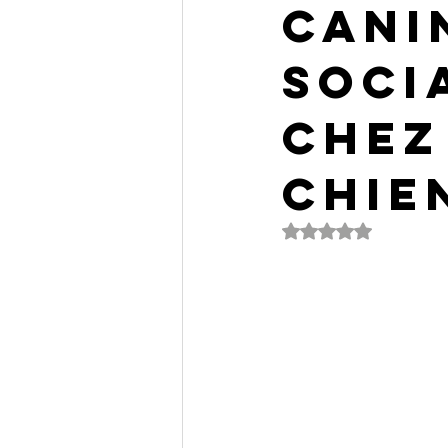
cani
soci
chez
chie
Noté NaN étoiles s