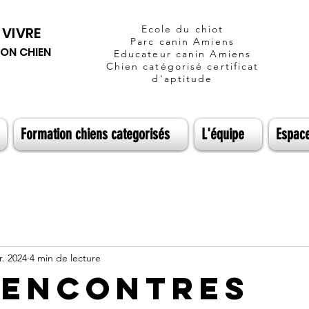
Ecole du chiot
 VIVRE
Parc canin
Amiens
SON CHIEN
Educateur canin Amiens
Chien
catégorisé
certificat
d'
aptitude
Formation chiens categorisés
L'équipe
Espac
r. 2024
4 min de lecture
rencontres